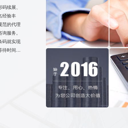
形码续展、
名经验丰
规范的代理
咨询服务。
条码就实现
等待时间，
此外，通过
态，从而制
可以通过相
天扫码的次
诚信守法