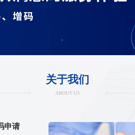
关于我们
ABOUT US
码申请