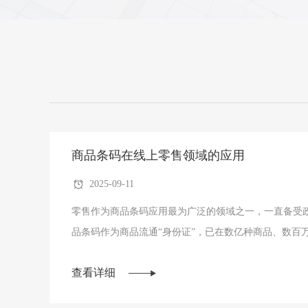
商品条码在线上零售领域的应用
2025-09-11
零售作为商品条码应用最为广泛的领域之一，一直备受
品条码作为商品流通“身份证”，已在数亿种商品、数百万
上面广泛使用，拥有条码“身份证”的“中国制造”产品已
查看详细
来，随着网络信息技术和移动互联网科技的发展，中国
电...…