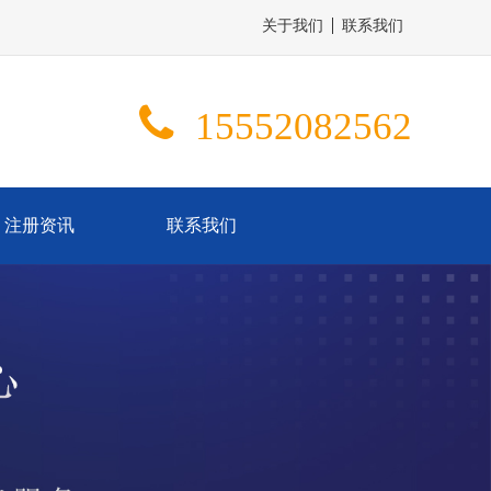
关于我们
联系我们
15552082562
注册资讯
联系我们