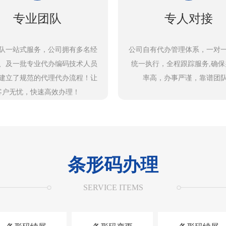
专业团队
专人对接
队一站式服务，公司拥有多名经
公司自有代办管理体系，一对
、及一批专业代办编码技术人员
统一执行，全程跟踪服务,确保
建立了规范的代理代办流程！让
率高，办事严谨，靠谱团
客户无忧，快速高效办理！
条形码办理
SERVICE ITEMS