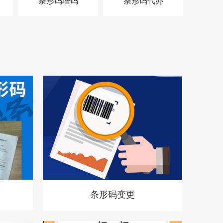
条形码增码
条形码代办
条形码变更